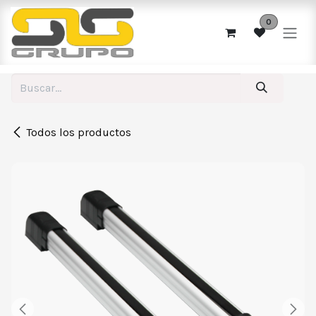
Ir al contenido
0
Todos los productos