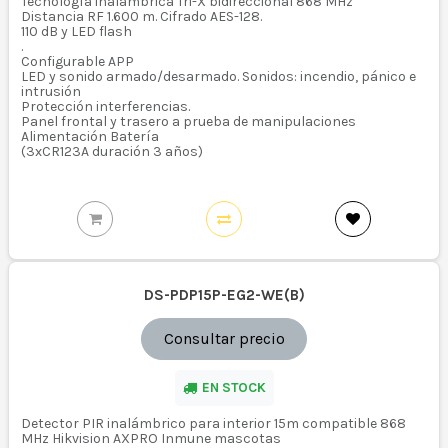
Tecnología inalámbrica Tri-X bidireccional 868 MHz
Distancia RF 1.600 m. Cifrado AES-128.
110 dB y LED flash
.
Configurable APP
LED y sonido armado/desarmado. Sonidos: incendio, pánico e
intrusión
Protección interferencias.
Panel frontal y trasero a prueba de manipulaciones
Alimentación Batería
(3xCR123A duración 3 años)
DS-PDP15P-EG2-WE(B)
Consultar precio
EN STOCK
Detector PIR inalámbrico para interior 15m compatible 868
MHz Hikvision AXPRO Inmune mascotas