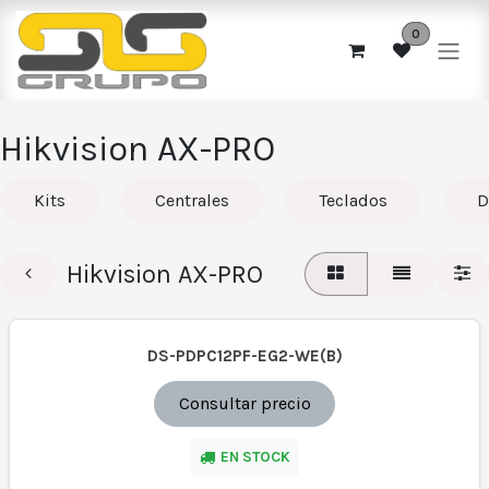
Ir al contenido
0
Hikvision AX-PRO
Kits
Centrales
Teclados
D
Hikvision AX-PRO
DS-PDPC12PF-EG2-WE(B)
Consultar precio
EN STOCK