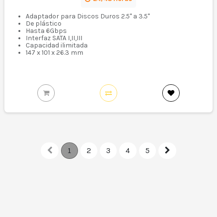
Adaptador para Discos Duros 2.5" a 3.5"
De plástico
Hasta 6Gbps
Interfaz SATA I,II,III
Capacidad ilimitada
147 x 101 x 26.3 mm
1
2
3
4
5