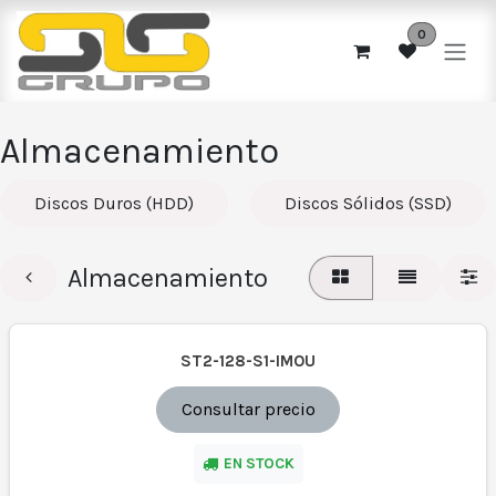
Ir al contenido
0
Almacenamiento
Discos Duros (HDD)
Discos Sólidos (SSD)
Almacenamiento
ST2-128-S1-IMOU
Consultar precio
EN STOCK