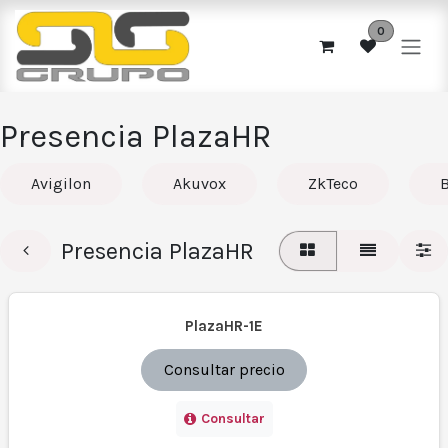
Ir al contenido
0
Presencia PlazaHR
Avigilon
Akuvox
ZkTeco
B
Presencia PlazaHR
PlazaHR-1E
Consultar precio
Consultar