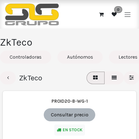
Ir al contenido
0
ZkTeco
Controladoras
Autónomos
Lectores
ZkTeco
PROID20-B-WG-1
Consultar precio
EN STOCK