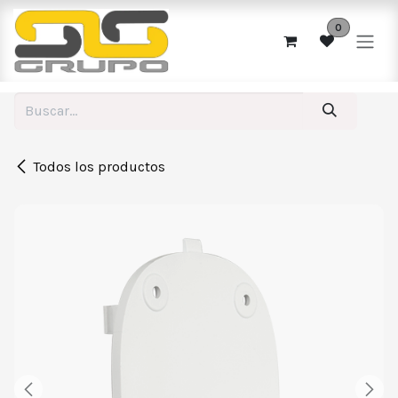
Ir al contenido
0
Todos los productos