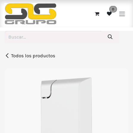
Ir al contenido
0
Todos los productos