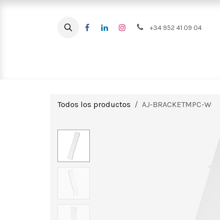
Ir al contenido
+34 952 41 09 04
Intrusión
CCTV
Videoportero
Todos los productos
AJ-BRACKETMPC-W