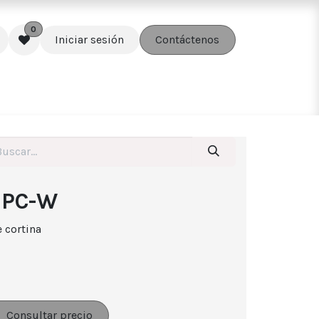
0
Iniciar sesión
Contáctenos
edes
Soluciones
Accesorios
MPC-W
 cortina
Consultar precio