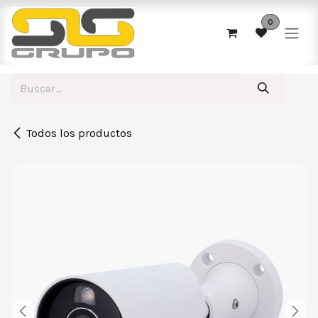
Ir al contenido
0
Todos los productos