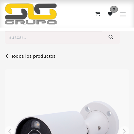
Ir al contenido
0
Todos los productos