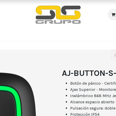
s
Incendio
Accesos/Presencia
Audiovisuales
R
AJ-BUTTON-S
Botón de pánico - Certi
Ajax Superior - Monitore
Inalámbrico 868 MHz Je
Alcance espacio abierto
Pulsación segura: doble
Protección IP54