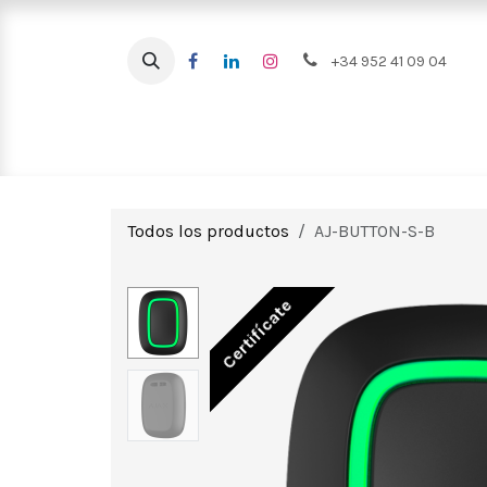
Ir al contenido
+34 952 41 09 04
Intrusión
CCTV
Videoportero
Todos los productos
AJ-BUTTON-S-B
Certifícate