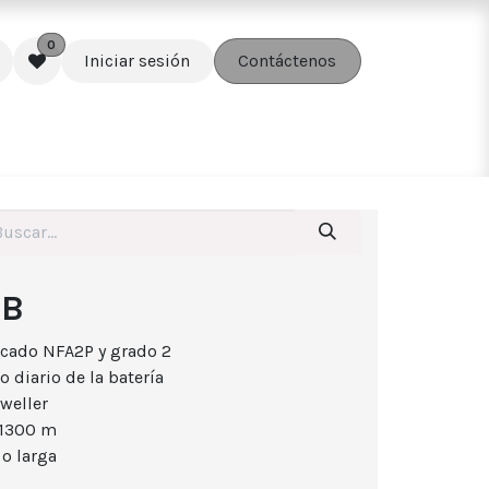
0
Iniciar sesión
Contáctenos
edes
Soluciones
Accesorios
-B
ficado NFA2P y grado 2
o diario de la batería
weller
 1300 m
 o larga