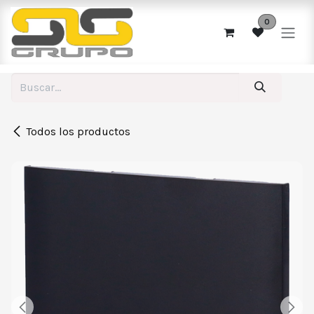
Ir al contenido
0
Todos los productos