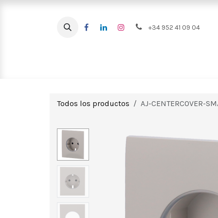
Ir al contenido
+34 952 41 09 04
Intrusión
CCTV
Videoportero
Todos los productos
AJ-CENTERCOVER-SM