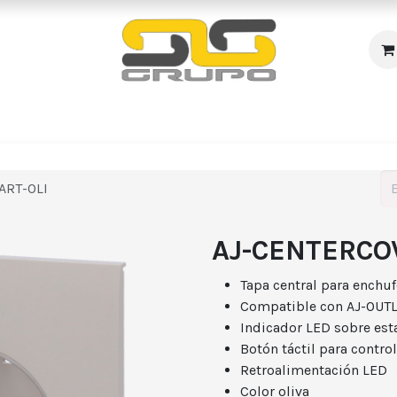
s
Incendio
Accesos/Presencia
Audiovisuales
R
ART-OLI
AJ-CENTERCO
Tapa central para enchuf
Compatible con AJ-OU
Indicador LED sobre es
Botón táctil para contro
Retroalimentación LED
Color oliva