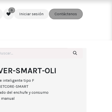
0
Iniciar sesión
Contáctenos
edes
Soluciones
Accesorios
VER-SMART-OLI
e inteligente tipo F
TLETCORE-SMART
tado del enchufe y consumo
l manual