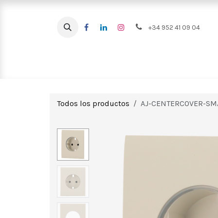
Ir al contenido
+34 952 41 09 04
Intrusión
CCTV
Videoportero
Todos los productos
AJ-CENTERCOVER-SM