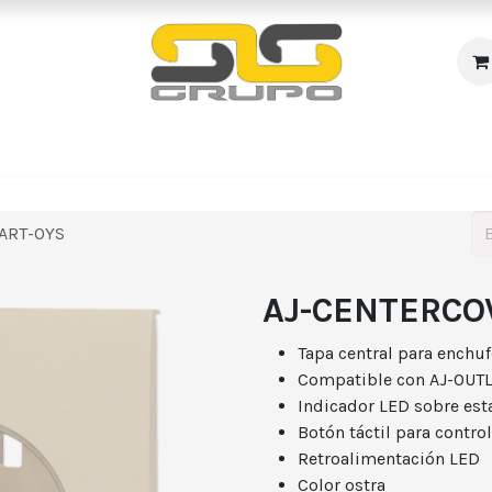
s
Incendio
Accesos/Presencia
Audiovisuales
R
ART-OYS
AJ-CENTERCO
Tapa central para enchuf
Compatible con AJ-OU
Indicador LED sobre es
Botón táctil para contro
Retroalimentación LED
Color ostra