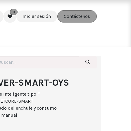
0
Iniciar sesión
Contáctenos
edes
Soluciones
Accesorios
VER-SMART-OYS
e inteligente tipo F
TLETCORE-SMART
tado del enchufe y consumo
l manual