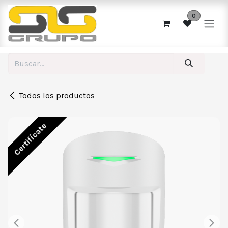
Ir al contenido
0
Todos los productos
Certifícate