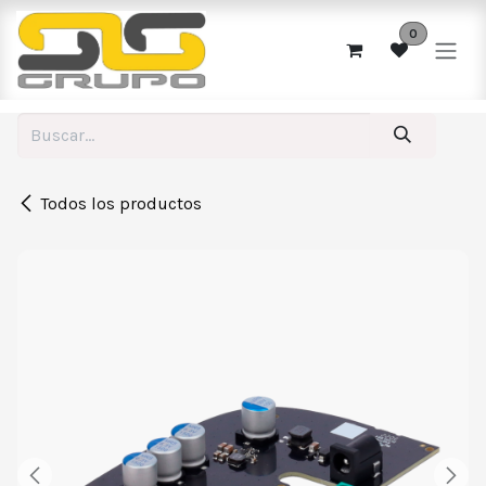
Ir al contenido
0
Todos los productos