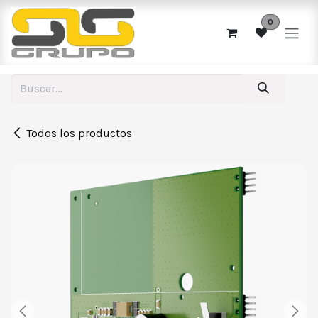
Ir al contenido
0
Todos los productos