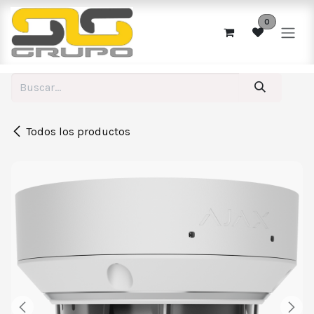
Ir al contenido
0
Todos los productos