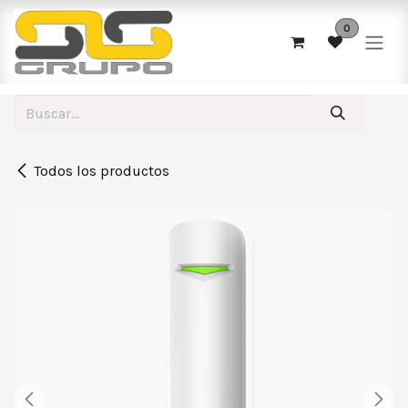
Ir al contenido
0
Todos los productos