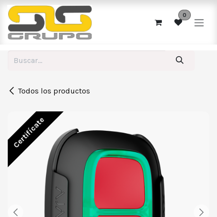
Ir al contenido
0
Todos los productos
Certifícate