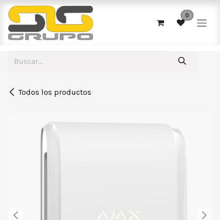
Ir al contenido
0
Todos los productos