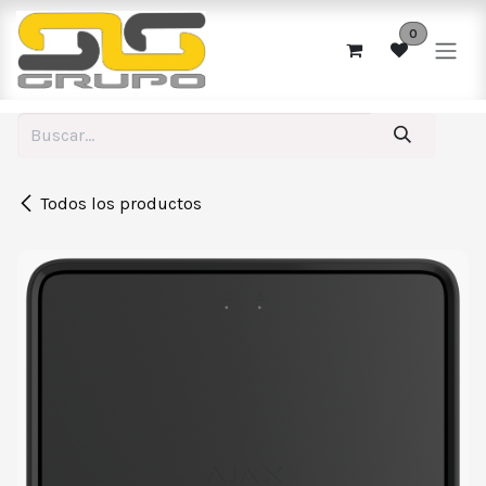
Ir al contenido
0
Todos los productos