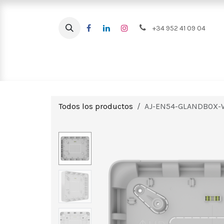
Ir al contenido
+34 952 41 09 04
Intrusión
CCTV
Videoportero
Todos los productos
AJ-EN54-GLANDBOX-