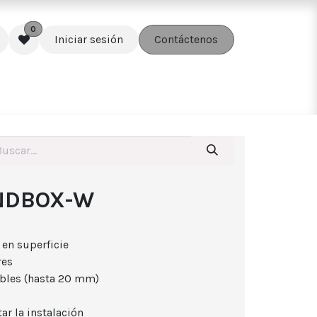
0
Iniciar sesión
Contáctenos
edes
Soluciones
Accesorios
NDBOX-W
 en superficie
res
ables (hasta 20 mm)
ar la instalación