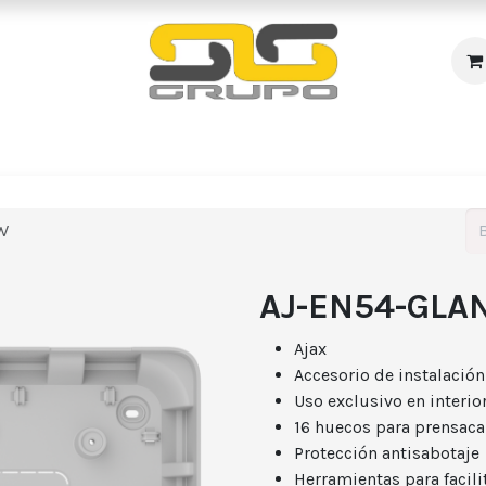
s
Incendio
Accesos/Presencia
Audiovisuales
R
W
AJ-EN54-GLA
Ajax
Accesorio de instalación
Uso exclusivo en interio
16 huecos para prensac
Protección antisabotaje
Herramientas para facilit