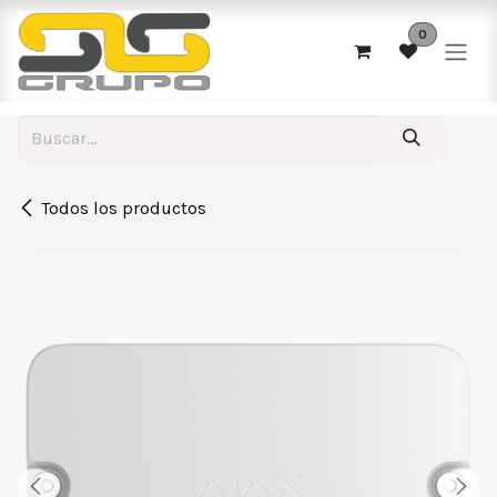
Ir al contenido
0
Todos los productos