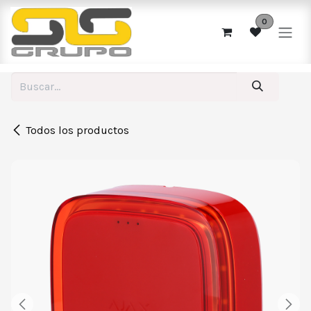
Ir al contenido
0
Todos los productos