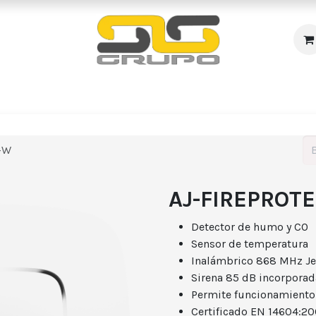
s
Incendio
Accesos/Presencia
Audiovisuales
R
-W
AJ-FIREPROT
Detector de humo y CO
Sensor de temperatura
Inalámbrico 868 MHz Je
Sirena 85 dB incorporad
Permite funcionamient
Certificado EN 14604:2