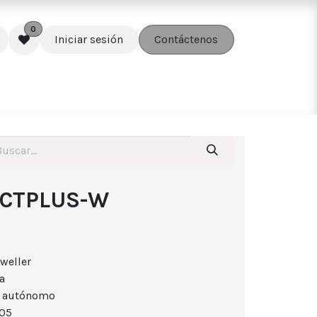
0
Iniciar sesión
Contáctenos
edes
Soluciones
Accesorios
ECTPLUS-W
weller
a
o autónomo
005