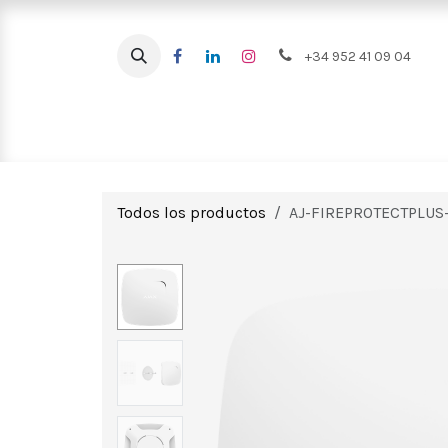
Ir al contenido
+34 952 41 09 04
Intrusión
CCTV
Videoportero
Todos los productos
AJ-FIREPROTECTPLUS