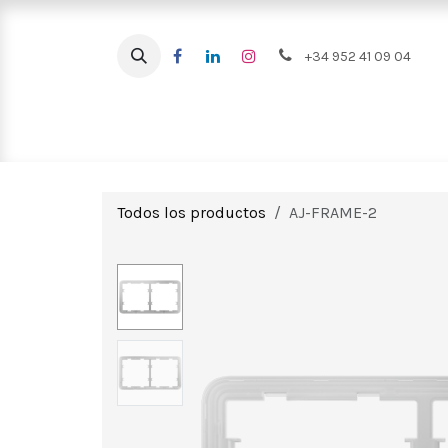
Ir al contenido
+34 952 41 09 04
Intrusión
CCTV
Videoportero
Todos los productos
AJ-FRAME-2