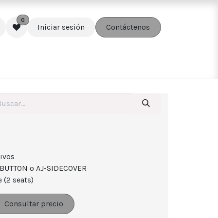
0
Iniciar sesión
Contáctenos
edes
Soluciones
Accesorios
ivos
EBUTTON o AJ-SIDECOVER
 (2 seats)
Consultar precio