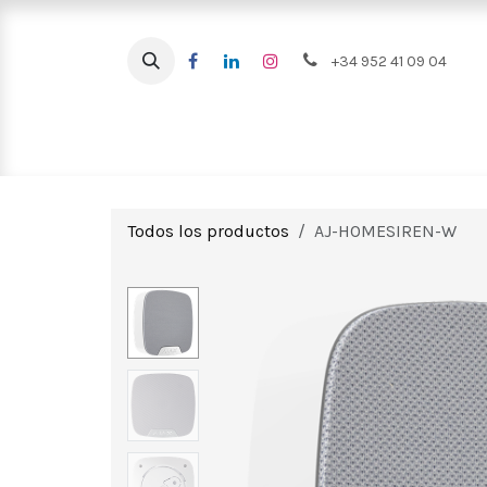
Ir al contenido
+34 952 41 09 04
Intrusión
CCTV
Videoportero
Todos los productos
AJ-HOMESIREN-W