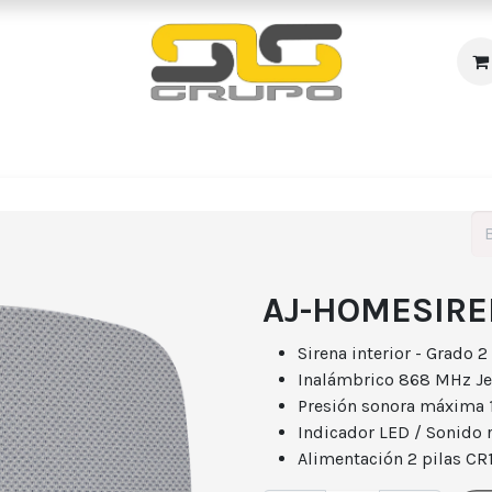
s
Incendio
Accesos/Presencia
Audiovisuales
R
AJ-HOMESIR
Sirena interior - Grado 2
Inalámbrico 868 MHz Je
Presión sonora máxima 
Indicador LED / Sonido 
Alimentación 2 pilas CR