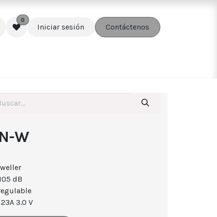
0
Iniciar sesión
Contáctenos
edes
Soluciones
Accesorios
EN-W
weller
105 dB
regulable
123A 3.0 V