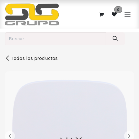
Ir al contenido
0
Todos los productos