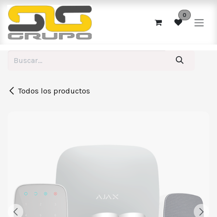
Ir al contenido
0
Todos los productos