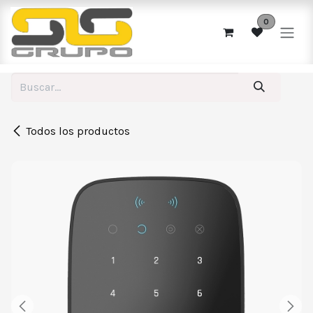
Ir al contenido
0
Todos los productos