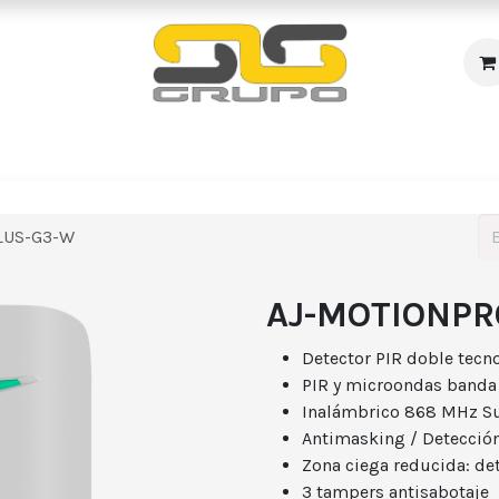
s
Incendio
Accesos/Presencia
Audiovisuales
R
LUS-G3-W
AJ-MOTIONPR
Detector PIR doble tecno
PIR y microondas banda
Inalámbrico 868 MHz Su
Antimasking / Detección
Zona ciega reducida: de
3 tampers antisabotaje