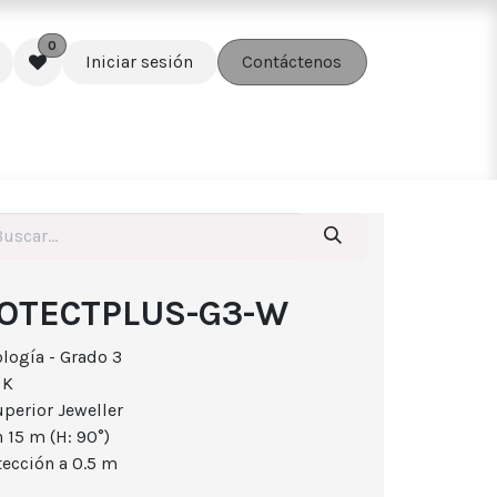
0
Iniciar sesión
Contáctenos
edes
Soluciones
Accesorios
OTECTPLUS-G3-W
logía - Grado 3
 K
perior Jeweller
 15 m (H: 90°)
tección a 0.5 m