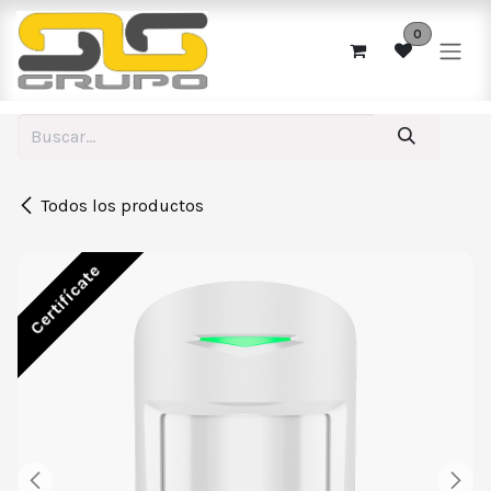
Ir al contenido
0
Todos los productos
Certifícate