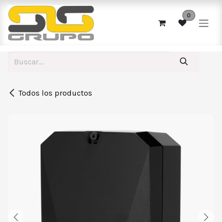
Ir al contenido
0
Todos los productos