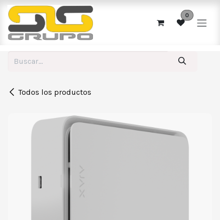
Ir al contenido
0
Todos los productos