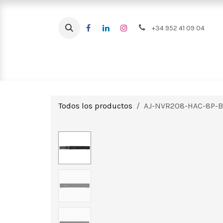
Ir al contenido
+34 952 41 09 04
Intrusión
CCTV
Videoportero
Todos los productos
AJ-NVR208-HAC-8P-B