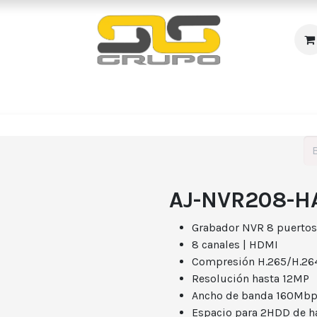
s
Incendio
Accesos/Presencia
Audiovisuales
R
AJ-NVR208-H
Grabador NVR 8 puertos
8 canales | HDMI
Compresión H.265/H.264
Resolución hasta 12MP
Ancho de banda 160Mbps
Espacio para 2HDD de ha