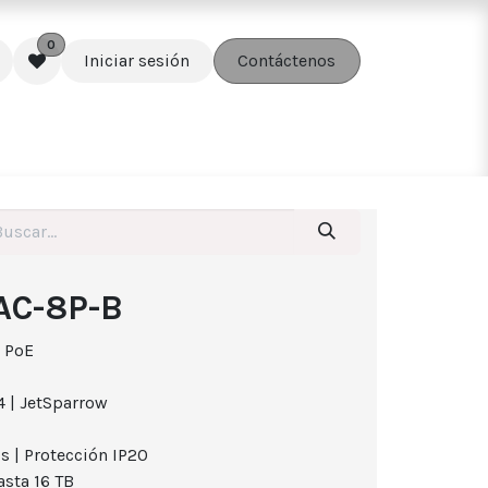
0
Iniciar sesión
Contáctenos
edes
Soluciones
Accesorios
AC-8P-B
 PoE
 | JetSparrow
 | Protección IP20
sta 16 TB