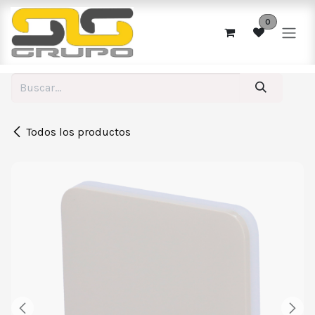
Ir al contenido
0
Todos los productos