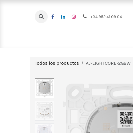
Ir al contenido
+34 952 41 09 04
Intrusión
CCTV
Videoportero
Todos los productos
AJ-LIGHTCORE-2G2W