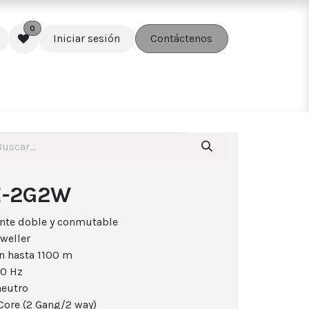
0
Iniciar sesión
Contáctenos
edes
Soluciones
Accesorios
E-2G2W
gente doble y conmutable
weller
n hasta 1100 m
50 Hz
neutro
Core (2 Gang/2 way)