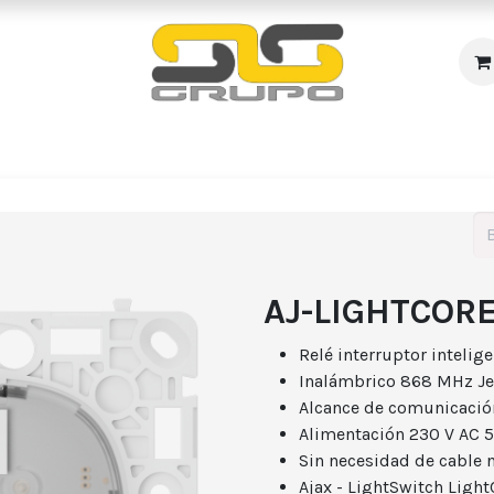
s
Incendio
Accesos/Presencia
Audiovisuales
R
AJ-LIGHTCOR
Relé interruptor inteli
Inalámbrico 868 MHz Je
Alcance de comunicació
Alimentación 230 V AC 
Sin necesidad de cable 
Ajax - LightSwitch Light