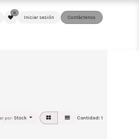
0
Iniciar sesión
Contáctenos
edes
Soluciones
Accesorios
Stock
Cantidad:
1
r por: