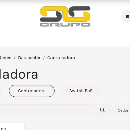
s
Incendio
Accesos/Presencia
Audiovisuales
R
Redes
Datacenter
Controladora
ladora
Controladora
Switch PoE
Ordena
110