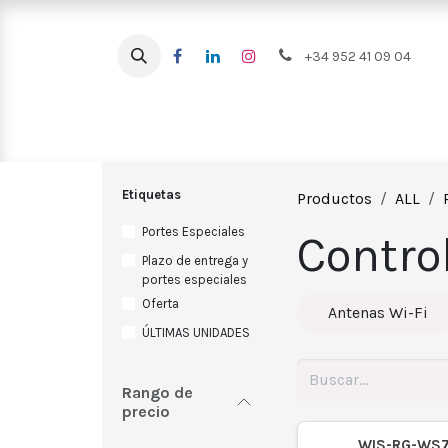
Ir al contenido
+34 952 41 09 04
Intrusión
CCTV
Videoportero
Etiquetas
Productos
ALL
Portes Especiales
Contro
Plazo de entrega y
portes especiales
Oferta
Antenas Wi-Fi
ÚLTIMAS UNIDADES
Rango de
precio
WIS-RG-WS7