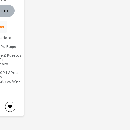
ecio
ras
ladora
o
Ps Ruijie
 + 2 Puertos
P+
 para
1024 APs a
as
itivos Wi-Fi