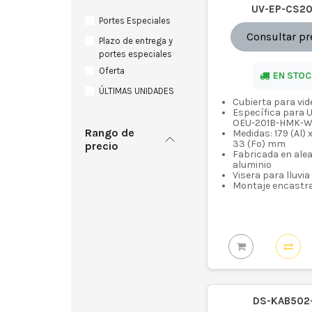
UV-EP-CS20
Portes Especiales
Consultar pr
Plazo de entrega y
portes especiales
Oferta
EN STOC
ÚLTIMAS UNIDADES
Cubierta para vi
Específica para U
OEU-201B-HMK-
Rango de
Medidas: 179 (Al) 
33 (Fo) mm
precio
Fabricada en ale
aluminio
Visera para lluvia
Montaje encastr
DS-KAB502