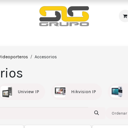
s
Incendio
Accesos/Presencia
Audiovisuales
R
Videoporteros
Accesorios
rios
Uniview IP
Hikvision IP
Ordenar 