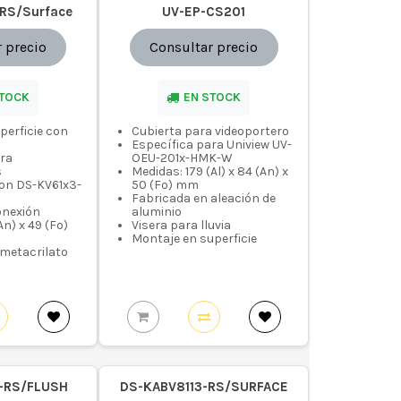
RS/Surface
UV-EP-CS201
 precio
Consultar precio
STOCK
EN STOCK
perficie con
Cubierta para videoportero
Específica para Uniview UV-
ara
OEU-201x-HMK-W
s
Medidas: 179 (Al) x 84 (An) x
on DS-KV61x3-
50 (Fo) mm
Fabricada en aleación de
conexión
aluminio
An) x 49 (Fo)
Visera para lluvia
Montaje en superficie
 metacrilato
-RS/FLUSH
DS-KABV8113-RS/SURFACE