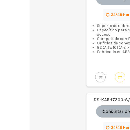
24/48 Ho
Soporte de sobr
Específico para 
acceso
Compatible con 
Orificios de cone
82 (Al) x 101 (An)
Fabricado en ABS
DS-KABH7300-S/
Consultar pr
24/48 Ho