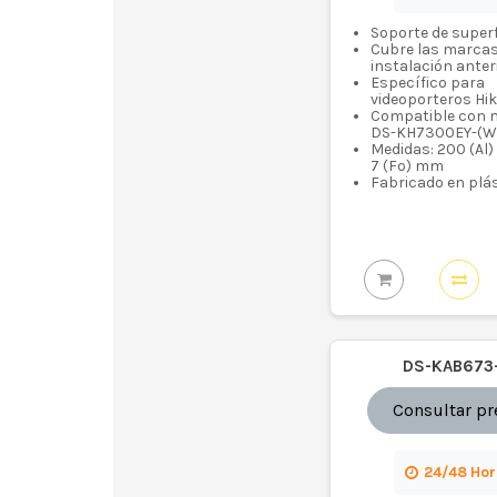
Soporte de superf
Cubre las marcas
instalación anter
Específico para
videoporteros Hik
Compatible con 
DS-KH7300EY-(W
Medidas: 200 (Al) 
7 (Fo) mm
Fabricado en plá
DS-KAB673
Consultar pr
24/48 Ho