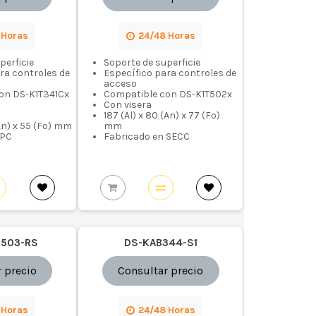
 Horas
24/48 Horas
perficie
Soporte de superficie
ra controles de
Específico para controles de
acceso
on DS-K1T341Cx
Compatible con DS-K1T502x
Con visera
187 (Al) x 80 (An) x 77 (Fo)
(An) x 55 (Fo) mm
mm
 PC
Fabricado en SECC
9503-RS
DS-KAB344-S1
 precio
Consultar precio
 Horas
24/48 Horas