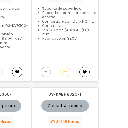
perficie con
Soporte de superficie
Específico para controles de
ara
acceso
s
Compatible con DS-K1T344x
con DS-KV9503-
Con visera
178 (Al) x 85 (An) x 42 (Fo)
conexión
mm
189 (Al) x 97
Fabricado en SECC
) mm
 acero
6350-T
DS-KABH6320-T
 precio
Consultar precio
 Horas
24/48 Horas