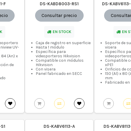
1-F
DS-KABD8003-RS1
DS-KABV6113-
ecio
Consultar precio
Consultar
K
EN STOCK
EN 
deoportero
Caja de registro en superficie
Soporte de su
niview UV-
Hasta 1 módulo
visera
W
Específica para
Específico p
x 84 (An) x
videoporteros Hikvision
videoportero
Compatible con módulos
Compatible c
ación de
Hikvision
xPE1
Con visera
Orificios de 
Panel fabricado en SECC
150 (Al) x 80 (
ado
mm
Fabricado en
-S1
DS-KABV6113-A
DS-KABV8113