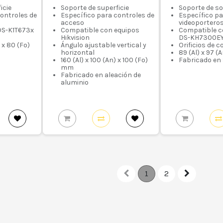
icie
Soporte de superficie
Soporte de s
controles de
Específico para controles de
Específico p
acceso
videoportero
DS-K1T673x
Compatible con equipos
Compatible c
Hikvision
DS-KH7300E
 x 80 (Fo)
Ángulo ajustable vertical y
Orificios de 
horizontal
89 (Al) x 97 (
160 (Al) x 100 (An) x 100 (Fo)
Fabricado en
mm
Fabricado en aleación de
aluminio
1
2