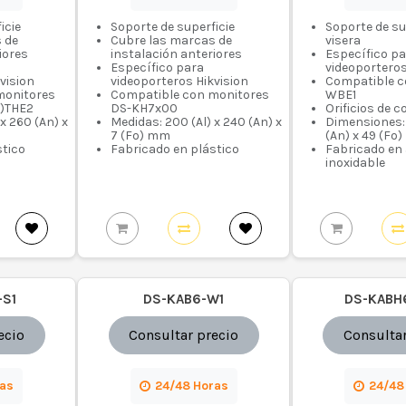
icie
Soporte de superficie
Soporte de su
 de
Cubre las marcas de
visera
iores
instalación anteriores
Específico p
Específico para
videoportero
vision
videoporteros Hikvision
Compatible 
monitores
Compatible con monitores
WBE1
)THE2
DS-KH7x00
Orificios de 
x 260 (An) x
Medidas: 200 (Al) x 240 (An) x
Dimensiones: 
7 (Fo) mm
(An) x 49 (Fo
stico
Fabricado en plástico
Fabricado en
inoxidable
-S1
DS-KAB6-W1
DS-KABH
ecio
Consultar precio
Consultar
ras
24/48 Horas
24/48