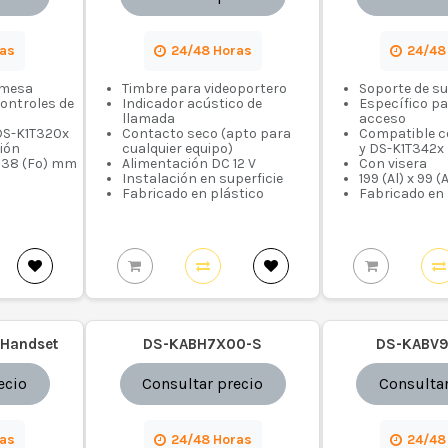
ras
24/48 Horas
24/48
emesa
Timbre para videoportero
Soporte de su
controles de
Indicador acústico de
Específico pa
llamada
acceso
DS-K1T320x
Contacto seco (apto para
Compatible c
xión
cualquier equipo)
y DS-K1T342x
 x 38 (Fo) mm
Alimentación DC 12 V
Con visera
Instalación en superficie
199 (Al) x 99 
Fabricado en plástico
Fabricado en
Handset
DS-KABH7X00-S
DS-KABV
ecio
Consultar precio
Consultar
ras
24/48 Horas
24/48