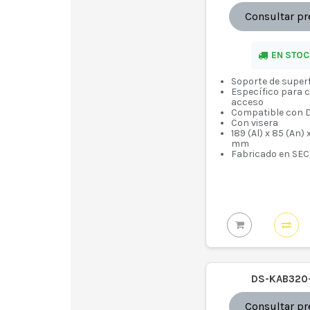
Consultar pr
EN STOC
Soporte de superf
Específico para 
acceso
Compatible con 
Con visera
189 (Al) x 85 (An) 
mm
Fabricado en SE
DS-KAB320
Consultar pr