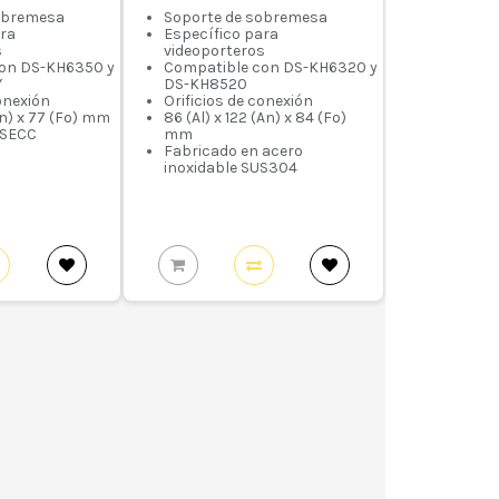
obremesa
Soporte de sobremesa
ara
Específico para
s
videoporteros
on DS-KH6350 y
Compatible con DS-KH6320 y
Y
DS-KH8520
conexión
Orificios de conexión
An) x 77 (Fo) mm
86 (Al) x 122 (An) x 84 (Fo)
 SECC
mm
Fabricado en acero
inoxidable SUS304