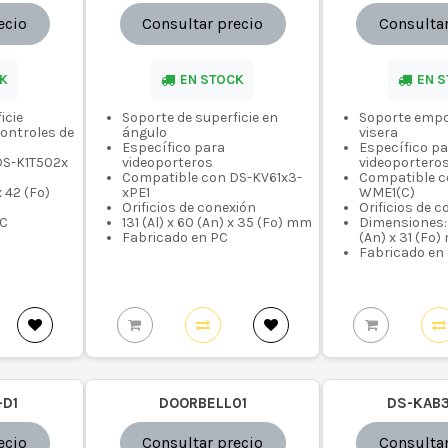
ecio
Consultar precio
Consultar
K
EN STOCK
EN 
icie
Soporte de superficie en
Soporte emp
controles de
ángulo
visera
Específico para
Específico p
DS-K1T502x
videoporteros
videoportero
Compatible con DS-KV61x3-
Compatible c
x 42 (Fo)
xPE1
WME1(C)
Orificios de conexión
Orificios de 
CC
131 (Al) x 60 (An) x 35 (Fo) mm
Dimensiones: 
Fabricado en PC
(An) x 31 (Fo
Fabricado en
-D1
DOORBELL01
DS-KAB
ecio
Consultar precio
Consultar