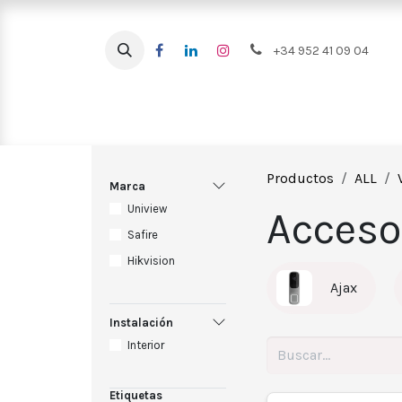
Ir al contenido
+34 952 41 09 04
Intrusión
CCTV
Videoportero
Productos
ALL
Marca
Uniview
Acceso
Safire
Hikvision
Ajax
Instalación
Interior
Etiquetas