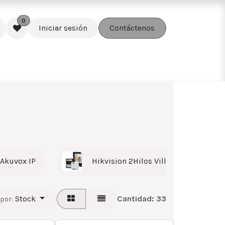
0
Iniciar sesión
Contáctenos
edes
Soluciones
Accesorios
Akuvox IP
Hikvision 2Hilos Villa
Akuv
Stock
Cantidad:
33
por: