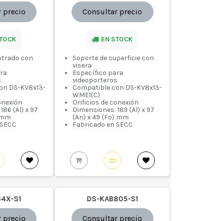
 precio
Consultar precio
STOCK
EN STOCK
otrado con
Soporte de superficie con
visera
ara
Específico para
s
videoporteros
on DS-KV8x13-
Compatible con DS-KV8x13-
WME1(C)
conexión
Orificios de conexión
186 (Al) x 97
Dimensiones: 189 (Al) x 97
) mm
(An) x 49 (Fo) mm
 SECC
Fabricado en SECC
34X-S1
DS-KAB805-S1
 precio
Consultar precio